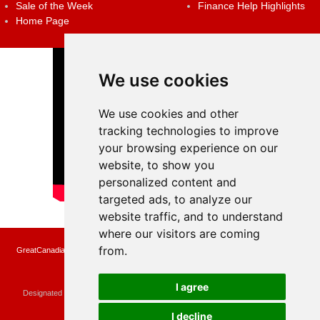
Sale of the Week
Finance Help Highlights
Home Page
We use cookies
We use cookies and other
tracking technologies to improve
your browsing experience on our
website, to show you
personalized content and
targeted ads, to analyze our
website traffic, and to understand
where our visitors are coming
from.
GreatCanadianRebates.ca may earn a small affiliate commission when you make a
purchase or fill an application using the links on the site
Copyright © 2022 GreatCanadianRebates.ca
All Rights Reserved.
I agree
Designated trademarks and brands are the property of their respective owners.
Use of this Web site constitutes acceptance of the
User Agreement
and the
Privacy Policy
I decline
Contact
membercare@greatcanadianrebates.ca
or