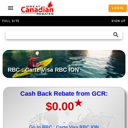
LOGIN
FULL SITE
SIGN UP
RBC : Carte Visa RBC ION
Cash Back Rebate from GCR:
★
$0.00
>
Go to RBC : Carte Visa RBC ION