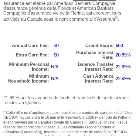
assurance est établie par American Bankers Compagnie
d’assurance générale de la Floride et American Bankers
Compagnie d’assurance vie de la Floride, qui exercent leurs
®
activités au Canada sous le nom commercial d’Assurant
.
Annual Card Fee:
$0
Credit Score:
660
Purchase Interest
Extra Card Fee:
$0
20.99%
Rate:
Minimum Personal
Balance Transfer
N/A
22.99%
Income:
Interest Rate:
Minimum
Cash Advance
N/A
22.99%
Household Income:
Interest Rate:
21,99 % sur les avances de fonds et transferts de solde si vous
résidez au Québec
^ Cette offre ne s’applique qu’aux nouvelles demandes de carte de crédit Visa
RBC ION reçues entre le 16 juin et le 4 novembre 2026 (« période de l’offre »)
et approuvées par la Banque Royale du Canada (« Banque Royale ») sous
réserve des conditions ci-dessous. Les cotitulaires (codemandeur et
utilisateur[s] autorisé[s]), inscrits au compte de carte de crédit Visa RBC ION,