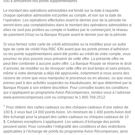
500 $ annuleront vos points supplémentaires.
Le montant des opérations admissibles est fondé sur la date à laquelle
chaque opération admissible est portée au compte, et non sur la date de
l’opération. Les opérations effectuées avant le dernier jour de la période ne
seront donc pas comptabilisées dans le montant des opérations admissibles si
elles ne sont pas portées au compte ni traitées par le commerçant, le réseau
de paiement (Visa) ou la Banque Royale avant le dernier jour de la période.
Si vous fermez votre carte de crédit admissible ou la modifiez pour un autre
type de carte de crédit Visa RBC ION avant que les points primes d’adhésion
ou les points supplémentaires aient été portés au crédit de votre compte, vous
pourriez ne plus pouvoir vous prévaloir de cette offre. La présente offre ne
peut être combinée à aucune autre offre. La Banque Royale se réserve le droit
d’annuler, de modifier ou de révoquer cette offre en tout temps et sans préavis,
même si votre demande a déjà été approuvée, notamment si nous avons des
raisons de croire que vous manipulez le processus ou en abusez, ou que vous
prenez part à des activités suspectes ou frauduleuses, tel que déterminé par la
Banque Royale à son entière discrétion. Pour connaître toutes les conditions
qui s’appliquent au programme Avion Récompenses, rendez-vous à l’adresse
www.avionrecompenses.com ou composez le 1 800 769-2512.
†
Pour obtenir des cartes-cadeaux ou des chèques-cadeaux d’une valeur de
100 $, il vous faut 14 000 points Avion. Un minimum de 1 400 points Avion doit
être échangé pour la plupart des cartes-cadeaux ou chèques-cadeaux de 10
$. Certaines exceptions s’appliquent. Les valeurs d’échange des points
peuvent varier. Pour connaître l’intégralité des conditions et des restrictions
applicables à l’échange de points du programme Avion Récompenses, ainsi