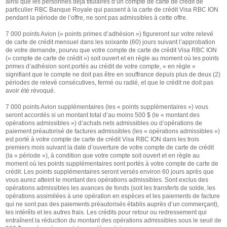
ainsi que les personnes déjà titulaires d’un compte de carte de crédit de
particulier RBC Banque Royale qui passent à la carte de crédit Visa RBC ION
pendant la période de l’offre, ne sont pas admissibles à cette offre.
7 000 points Avion (« points primes d’adhésion ») figureront sur votre relevé
de carte de crédit mensuel dans les soixante (60) jours suivant l’approbation
de votre demande, pourvu que votre compte de carte de crédit Visa RBC ION
(« compte de carte de crédit ») soit ouvert et en règle au moment où les points
primes d’adhésion sont portés au crédit de votre compte, « en règle »
signifiant que le compte ne doit pas être en souffrance depuis plus de deux (2)
périodes de relevé consécutives, fermé ou radié, et que le crédit ne doit pas
avoir été révoqué.
7 000 points Avion supplémentaires (les « points supplémentaires ») vous
seront accordés si un montant total d’au moins 500 $ (le « montant des
opérations admissibles ») d’achats nets admissibles ou d’opérations de
paiement préautorisé de factures admissibles (les « opérations admissibles »)
est porté à votre compte de carte de crédit Visa RBC ION dans les trois
premiers mois suivant la date d’ouverture de votre compte de carte de crédit
(la « période »), à condition que votre compte soit ouvert et en règle au
moment où les points supplémentaires sont portés à votre compte de carte de
crédit. Les points supplémentaires seront versés environ 60 jours après que
vous aurez atteint le montant des opérations admissibles. Sont exclus des
opérations admissibles les avances de fonds (soit les transferts de solde, les
opérations assimilées à une opération en espèces et les paiements de facture
qui ne sont pas des paiements préautorisés établis auprès d’un commerçant),
les intérêts et les autres frais. Les crédits pour retour ou redressement qui
entraînent la réduction du montant des opérations admissibles sous le seuil de